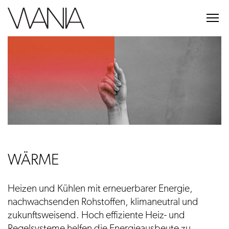
Skip
to
C
content
l
i
c
k
t
o
v
i
e
w
t
WÄRME
h
e
Heizen und Kühlen mit erneuerbarer Energie,
n
nachwachsenden Rohstoffen, klimaneutral und
a
zukunftsweisend. Hoch effiziente Heiz- und
v
Regelsysteme helfen die Energieausbeute zu
i