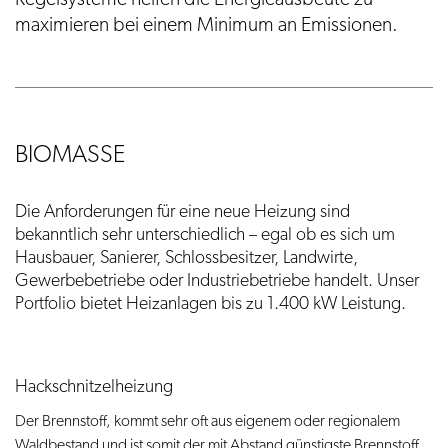
maximieren bei einem Minimum an Emissionen.
g
a
t
i
o
n
BIOMASSE
Die Anforderungen für eine neue Heizung sind
bekanntlich sehr unterschiedlich – egal ob es sich um
Hausbauer, Sanierer, Schlossbesitzer, Landwirte,
Gewerbebetriebe oder Industriebetriebe handelt. Unser
Portfolio bietet Heizanlagen bis zu 1.400 kW Leistung.
Hackschnitzelheizung
Der Brennstoff, kommt sehr oft aus eigenem oder regionalem
Waldbestand und ist somit der mit Abstand günstigste Brennstoff.